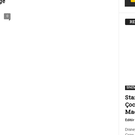
ge
0
RE
SİNE
Sta
Çoc
Ma
Editör
Disney