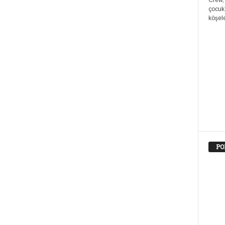
Crew,
çocuk
köşele
PO