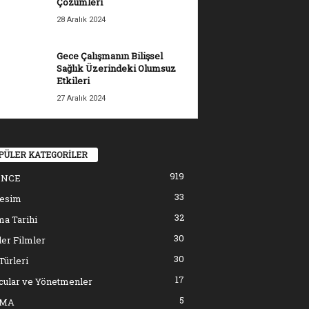
Çözümleri
28 Aralık 2024
Gece Çalışmanın Bilişsel
Sağlık Üzerindeki Olumsuz
Etkileri
27 Aralık 2024
PÜLER KATEGORİLER
919
ENCE
33
resim
32
a Tarihi
30
er Filmler
30
Türleri
17
cular ve Yönetmenler
5
EMA