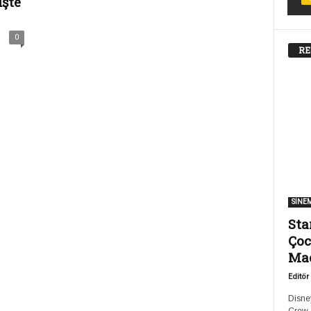
İşte
0
RE
SİNE
Sta
Çoc
Ma
Editör
Disney