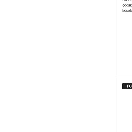
Crew,
çocuk
köşele
PO