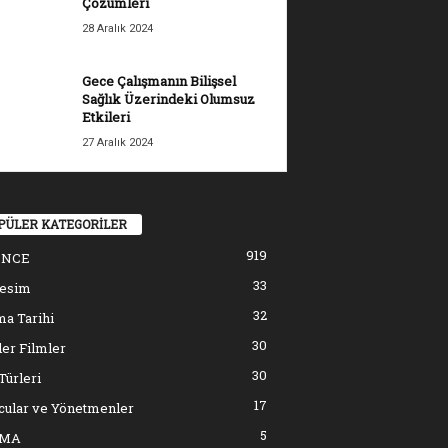
Çözümleri
28 Aralık 2024
Gece Çalışmanın Bilişsel
Sağlık Üzerindeki Olumsuz
Etkileri
27 Aralık 2024
PÜLER KATEGORİLER
919
ENCE
33
resim
32
a Tarihi
30
er Filmler
30
Türleri
17
cular ve Yönetmenler
5
EMA