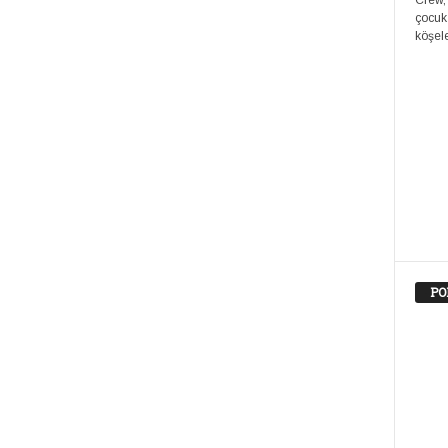
Crew,
çocuk
köşele
PO