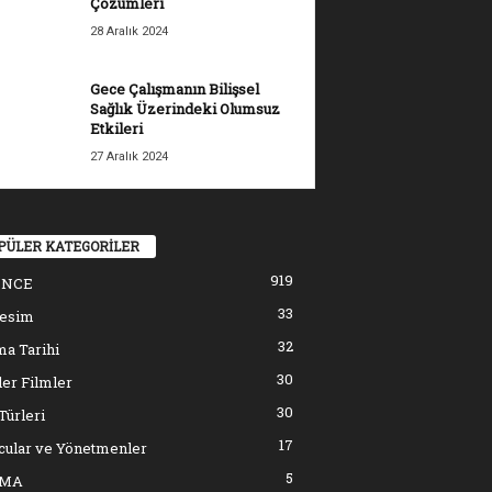
Çözümleri
28 Aralık 2024
Gece Çalışmanın Bilişsel
Sağlık Üzerindeki Olumsuz
Etkileri
27 Aralık 2024
PÜLER KATEGORİLER
919
ENCE
33
resim
32
a Tarihi
30
er Filmler
30
Türleri
17
cular ve Yönetmenler
5
EMA