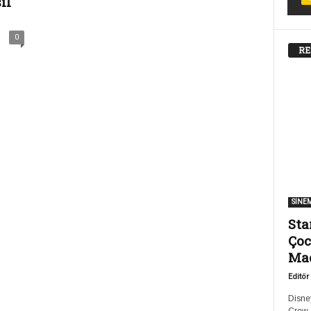
ıl
0
RE
SİNE
Sta
Çoc
Ma
Editör
Disney