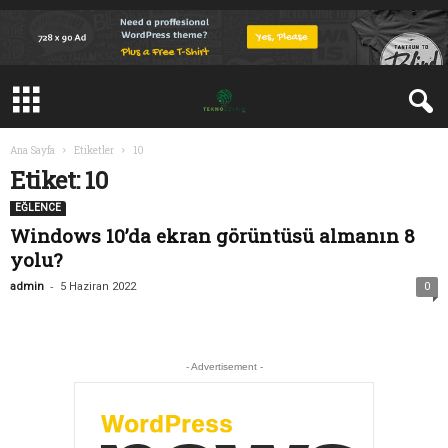
Ana Sayfa
Etiketler
10
Etiket: 10
EĞLENCE
Windows 10’da ekran görüntüsü almanın 8
yolu?
-
admin
5 Haziran 2022
0
- Advertisement -