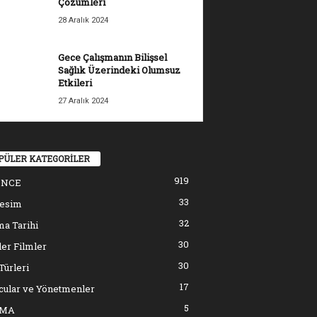
Çözümleri
28 Aralık 2024
Gece Çalışmanın Bilişsel
Sağlık Üzerindeki Olumsuz
Etkileri
27 Aralık 2024
PÜLER KATEGORİLER
919
ENCE
33
resim
32
a Tarihi
30
er Filmler
30
Türleri
17
cular ve Yönetmenler
5
EMA