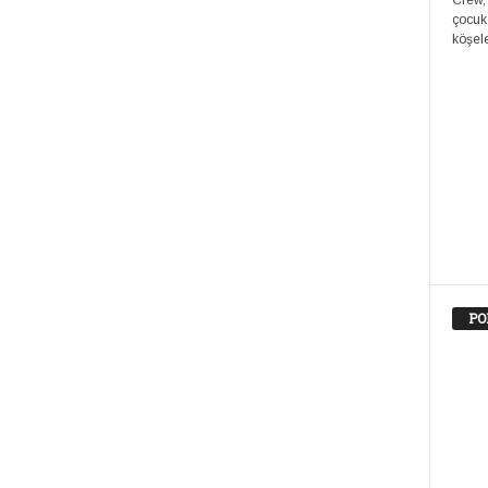
Crew,
çocuk
köşele
PO