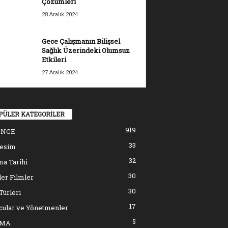
Çözümleri
28 Aralık 2024
Gece Çalışmanın Bilişsel
Sağlık Üzerindeki Olumsuz
Etkileri
27 Aralık 2024
PÜLER KATEGORİLER
919
ENCE
33
resim
32
a Tarihi
30
er Filmler
30
Türleri
17
cular ve Yönetmenler
5
EMA