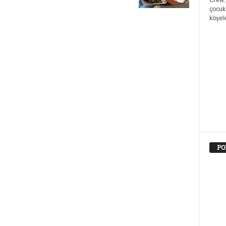
Crew,
çocuk
köşele
PO