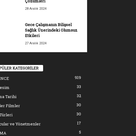
Çözümleri
28 Aralık 2024
Gece Çalışmanın Bilişsel
Sağlık Üzerindeki Olumsuz
Etkileri
27 Aralık 2024
PÜLER KATEGORİLER
919
ENCE
33
resim
32
a Tarihi
30
er Filmler
30
Türleri
17
cular ve Yönetmenler
5
EMA