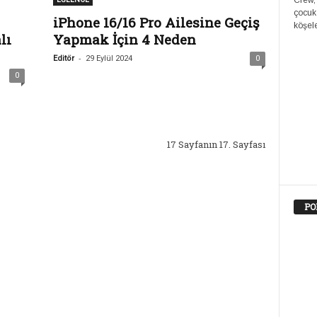
Crew,
çocuk
iPhone 16/16 Pro Ailesine Geçiş
köşele
lı
Yapmak İçin 4 Neden
-
Editör
29 Eylül 2024
0
0
17 Sayfanın 17. Sayfası
PO