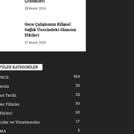
Çözümleri
28 Aralık 2024
Gece Çalışmanın Bilişsel
Sağlık Üzerindeki Olumsuz
Etkileri
27 Aralık 2024
PÜLER KATEGORİLER
919
ENCE
33
resim
32
a Tarihi
30
er Filmler
30
Türleri
17
cular ve Yönetmenler
5
EMA