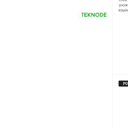
Crew,
çocuk
köşele
PO