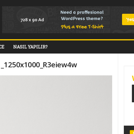
CE
NASIL YAPILIR?
71_1250x1000_R3eiew4w