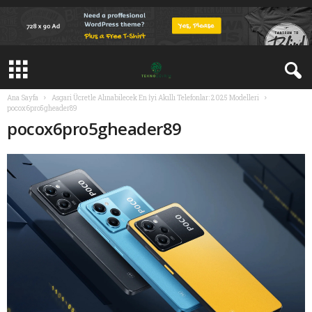
Ana Sayfa
Asgari Ücretle Alınabilecek En İyi Akıllı Telefonlar: 2025 Modelleri
pocox6pro5gheader89
pocox6pro5gheader89