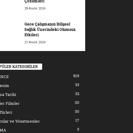
Çözümleri
28 Aralık 2024
Gece Çalışmanın Bilişsel
Sağlık Üzerindeki Olumsuz
Etkileri
27 Aralık 2024
PÜLER KATEGORİLER
919
ENCE
33
resim
32
a Tarihi
30
er Filmler
30
Türleri
17
cular ve Yönetmenler
5
EMA