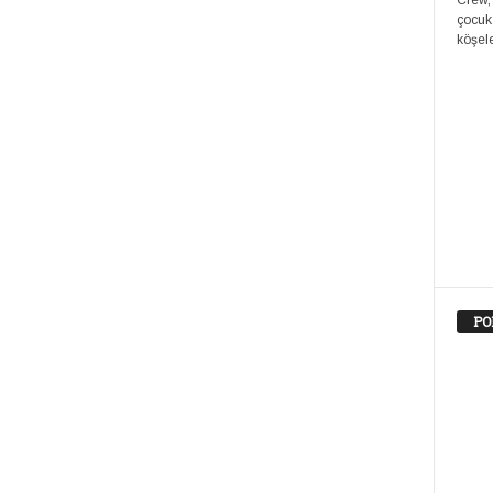
Crew,
çocuk
köşele
PO