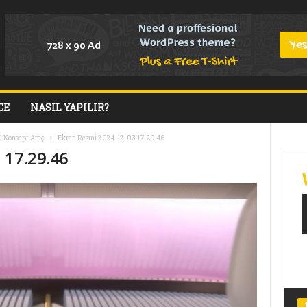
CE
NASIL YAPILIR?
0 Konsept Araç
Ekran Resmi 2024-12-03 17.29.46
 17.29.46