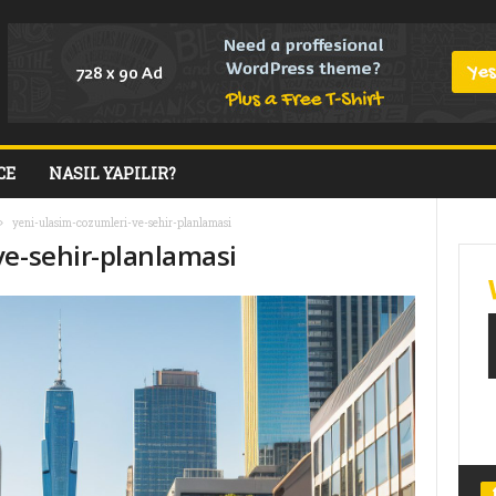
CE
NASIL YAPILIR?
yeni-ulasim-cozumleri-ve-sehir-planlamasi
ve-sehir-planlamasi