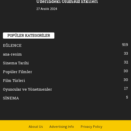
Üzerindeki Olumsuz Etkileri
27 Aralık 2024
POPÜLER KATEGORİLER
919
EĞLENCE
33
ana-resim
32
Sinema Tarihi
30
Popüler Filmler
30
Film Türleri
17
Oyuncular ve Yönetmenler
5
SİNEMA
About Us
Advertising Info
Privacy Policy