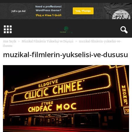
Ana Sayfa
Müzikal Filmlerin Yükselişi ve Düşüşü
muzikal-filmlerin-yukselisi-ve-
dususu
muzikal-filmlerin-yukselisi-ve-dususu