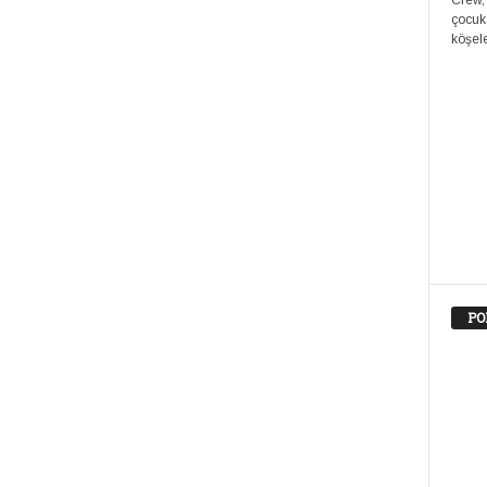
Crew,
çocuk
köşele
PO