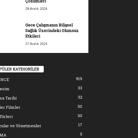
Çözümleri
28 Aralık 2024
Gece Çalışmanın Bilişsel
Sağlık Üzerindeki Olumsuz
Etkileri
27 Aralık 2024
PÜLER KATEGORİLER
919
ENCE
33
resim
32
a Tarihi
30
er Filmler
30
Türleri
17
cular ve Yönetmenler
5
EMA