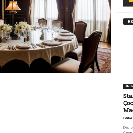
RE
SİNE
Sta
Çoc
Ma
Editör
Disney