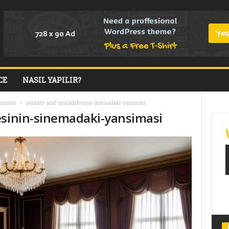
CE
NASIL YAPILIR?
nsıması
parasite-sinif-mucadelesinin-sinemadaki-yansimasi
esinin-sinemadaki-yansimasi