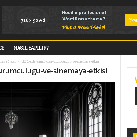
CE
NASIL YAPILIR?
maya Etkisi
1920lerde-alman-disavurumculugu-ve-sinemaya-etkisi
urumculugu-ve-sinemaya-etkisi