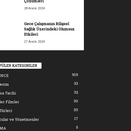
Çözümleri
28 Aralık 2024
Gece Çalışmanın Bilişsel
Sağlık Üzerindeki Olumsuz
Etkileri
27 Aralık 2024
PÜLER KATEGORİLER
919
ENCE
33
resim
32
a Tarihi
30
er Filmler
30
Türleri
17
cular ve Yönetmenler
5
EMA