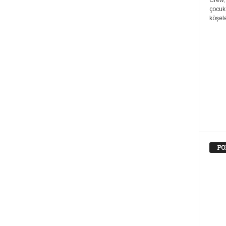
Crew,
çocuk
köşele
PO