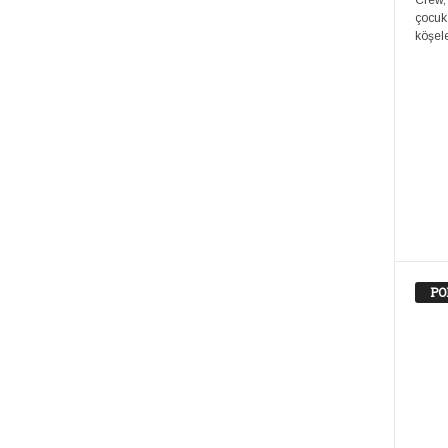
Crew,
çocuk
köşele
PO