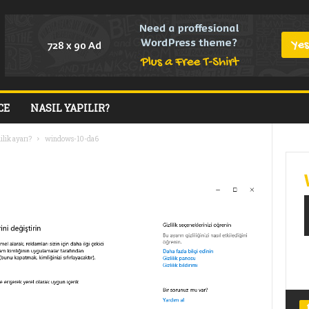
CE
NASIL YAPILIR?
lik ayarı?
windows-10-da6