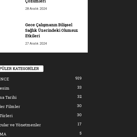
Çözümleri
28 Aralık 2024
Gece Çalışmanın Bilişsel
Sağlık Üzerindeki Olumsuz
Etkileri
27 Aralık 2024
PÜLER KATEGORİLER
919
ENCE
33
resim
32
a Tarihi
30
er Filmler
30
Türleri
17
cular ve Yönetmenler
5
EMA