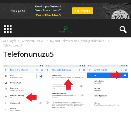
Ana Sayfa
Telefonunuzu Wi-Fi Bağlantı Noktasına nasıl dönüştürürsünüz?
Telefonunuzu5
Telefonunuzu5