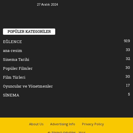
27 Aralık 2024
POPÜLER KATEGORİLER
919
EĞLENCE
33
ana-resim
32
Sinema Tarihi
30
Popüler Filmler
30
Film Türleri
17
Oyuncular ve Yönetmenler
5
SİNEMA
About Us
Advertising Info
Privacy Policy
© TEKNO DEVRİM - 2016